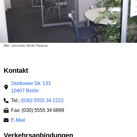
Bild: Jobcenter Berlin Pankow
Kontakt
Storkower Str. 133
10407 Berlin
Tel.:
(030) 5555 34 2222
Fax: (030) 5555 34 6899
E-Mail
Verkehrsanbindungen