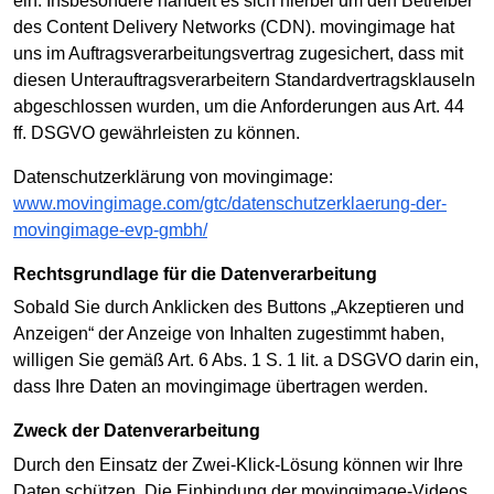
ein. Insbesondere handelt es sich hierbei um den Betreiber
des Content Delivery Networks (CDN). movingimage hat
uns im Auftragsverarbeitungsvertrag zugesichert, dass mit
diesen Unterauftragsverarbeitern Standardvertragsklauseln
abgeschlossen wurden, um die Anforderungen aus Art. 44
ff. DSGVO gewährleisten zu können.
Datenschutzerklärung von movingimage:
www.movingimage.com/gtc/datenschutzerklaerung-der-
movingimage-evp-gmbh/
Rechtsgrundlage für die Datenverarbeitung
Sobald Sie durch Anklicken des Buttons „Akzeptieren und
Anzeigen“ der Anzeige von Inhalten zugestimmt haben,
willigen Sie gemäß Art. 6 Abs. 1 S. 1 lit. a DSGVO darin ein,
dass Ihre Daten an movingimage übertragen werden.
Zweck der Datenverarbeitung
Durch den Einsatz der Zwei-Klick-Lösung können wir Ihre
Daten schützen. Die Einbindung der movingimage-Videos