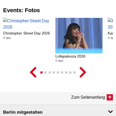
Events: Fotos
Christopher Street Day 2026
Karn
© dpa
© dpa
Lollapalooza 2026
© dpa
Zum Seitenanfang
Berlin mitgestalten