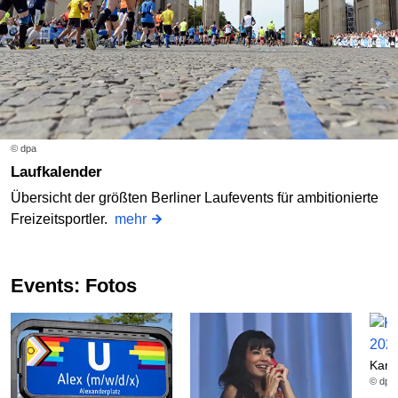
© dpa
Laufkalender
Übersicht der größten Berliner Laufevents für ambitionierte
Freizeitsportler.
mehr
Events: Fotos
Karn
© dpa