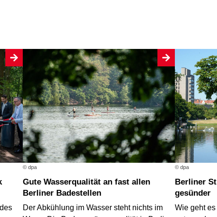
© dpa
© dpa
Gute Wasserqualität an fast allen
Berliner Straßenbäume werden wieder
Berliner Badestellen
gesünder
 des
Der Abkühlung im Wasser steht nichts im
Wie geht es