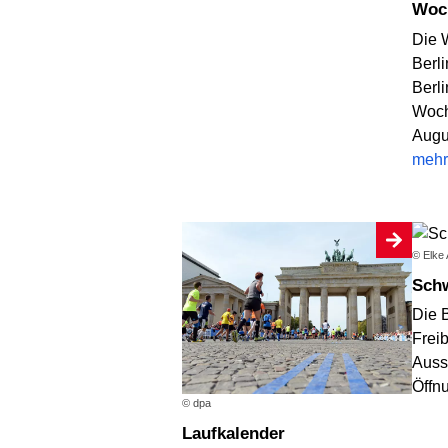
Wo
Die 
Berli
Berl
Woch
Augu
mehr
© Elke
Sc
Die B
Frei
Auss
Öffn
© dpa
Laufkalender