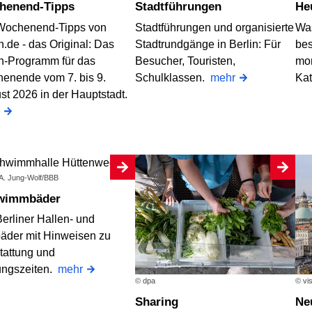
chenend-Tipps
Stadtführungen
H
Wochenend-Tipps von
Stadtführungen und organisierte
Was
n.de - das Original: Das
Stadtrundgänge in Berlin: Für
bes
in-Programm für das
Besucher, Touristen,
mo
enende vom 7. bis 9.
Schulklassen.
mehr
Ka
st 2026 in der Hauptstadt.
 A. Jung-Wolf/BBB
hwimmbäder
erliner Hallen- und
bäder mit Hinweisen zu
tattung und
ungszeiten.
mehr
© dpa
© vi
Sharing
N