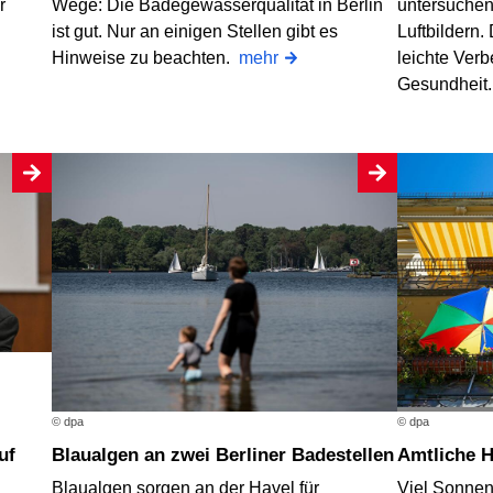
r
Wege: Die Badegewässerqualität in Berlin
untersuchen 
ist gut. Nur an einigen Stellen gibt es
Luftbildern.
Hinweise zu beachten.
mehr
leichte Ver
Gesundheit
© dpa
© dpa
Blaualgen an zwei Berliner Badestellen
Amtliche 
Blaualgen sorgen an der Havel für
Viel Sonnen