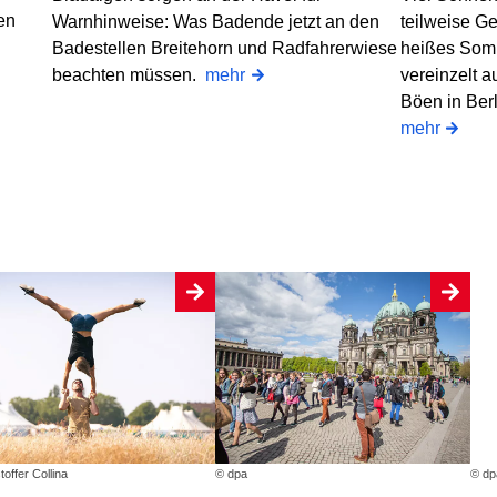
en
Warnhinweise: Was Badende jetzt an den
teilweise G
Badestellen Breitehorn und Radfahrerwiese
heißes Som
beachten müssen.
mehr
vereinzelt a
Böen in Ber
mehr
toffer Collina
© dpa
© dp