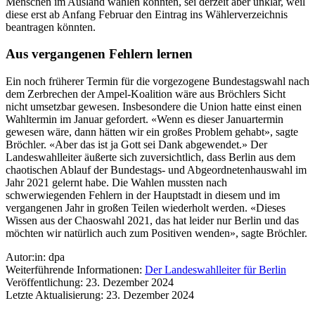
Menschen im Ausland wählen könnten, sei derzeit aber unklar, weil
diese erst ab Anfang Februar den Eintrag ins Wählerverzeichnis
beantragen könnten.
Aus vergangenen Fehlern lernen
Ein noch früherer Termin für die vorgezogene Bundestagswahl nach
dem Zerbrechen der Ampel-Koalition wäre aus Bröchlers Sicht
nicht umsetzbar gewesen. Insbesondere die Union hatte einst einen
Wahltermin im Januar gefordert. «Wenn es dieser Januartermin
gewesen wäre, dann hätten wir ein großes Problem gehabt», sagte
Bröchler. «Aber das ist ja Gott sei Dank abgewendet.» Der
Landeswahlleiter äußerte sich zuversichtlich, dass Berlin aus dem
chaotischen Ablauf der Bundestags- und Abgeordnetenhauswahl im
Jahr 2021 gelernt habe. Die Wahlen mussten nach
schwerwiegenden Fehlern in der Hauptstadt in diesem und im
vergangenen Jahr in großen Teilen wiederholt werden. «Dieses
Wissen aus der Chaoswahl 2021, das hat leider nur Berlin und das
möchten wir natürlich auch zum Positiven wenden», sagte Bröchler.
Autor:in: dpa
Weiterführende Informationen:
Der Landeswahlleiter für Berlin
Veröffentlichung: 23. Dezember 2024
Letzte Aktualisierung: 23. Dezember 2024