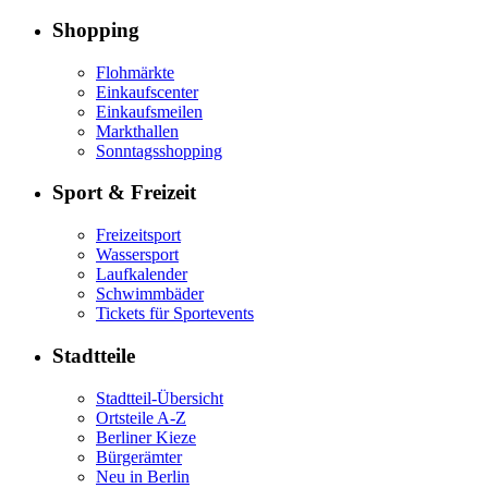
Shopping
Flohmärkte
Einkaufscenter
Einkaufsmeilen
Markthallen
Sonntagsshopping
Sport & Freizeit
Freizeitsport
Wassersport
Laufkalender
Schwimmbäder
Tickets für Sportevents
Stadtteile
Stadtteil-Übersicht
Ortsteile A-Z
Berliner Kieze
Bürgerämter
Neu in Berlin