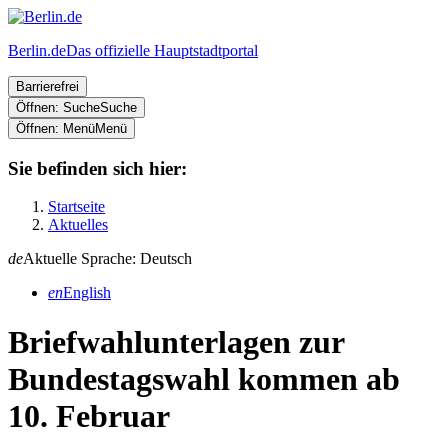
Berlin.de
Das offizielle Hauptstadtportal
Barrierefrei
Öffnen: Suche
Suche
Öffnen: Menü
Menü
Sie befinden sich hier:
Startseite
Aktuelles
de
Aktuelle Sprache: Deutsch
en
English
Briefwahlunterlagen zur
Bundestagswahl kommen ab
10. Februar