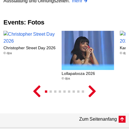
Ausstattung und Öffnungszeiten.
mehr
Events: Fotos
Christopher Street Day 2026
Karn
© dpa
© dpa
Lollapalooza 2026
© dpa
Zum Seitenanfang