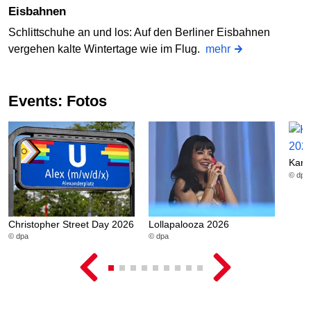
Eisbahnen
Schlittschuhe an und los: Auf den Berliner Eisbahnen
vergehen kalte Wintertage wie im Flug.
mehr
Events: Fotos
Karn
© dpa
Christopher Street Day 2026
Lollapalooza 2026
© dpa
© dpa