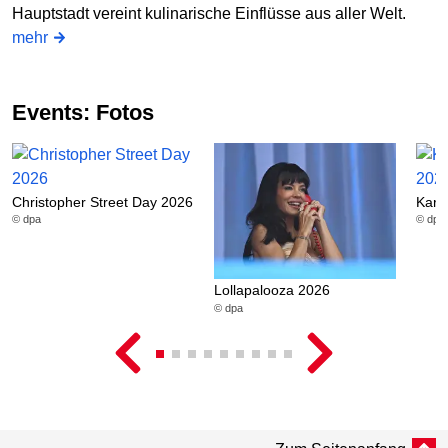
Hauptstadt vereint kulinarische Einflüsse aus aller Welt.
mehr
Events: Fotos
Christopher Street Day 2026
Karn
© dpa
© dpa
Lollapalooza 2026
© dpa