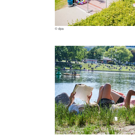
© dpa