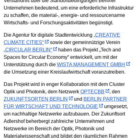
Verständnis über die Standortbedingungen Berliner
Unternehmen bedeutend, um eine erforderliche Infrastruktur
zu schaffen, die material-, energie- und ressourcenarme
Wirtschafts- und Forschungsaktivitäten begünstigt.
Die Agentur für digitale Stadtentwicklung
„CREATIVE
CLIMATE CITIES“
sowie der gemeinnützige Verein
„CIRCULAR BERLIN“
haben das Projekt „Tech and
Spaces for Circular Economy“ entwickelt, um mit der
Unterstützung durch die
WISTA MANAGEMENT GMBH
die Umsetzung einer Kreislaufwirtschaft voranzutreiben.
Das Projekt wird in enger Kollaboration mit dem Cluster
Optik und Photonik, dem Netzwerk
OPTECBB
, den
ZUKUNFTSORTEN BERLIN
und
BERLIN PARTNER
FÜR WIRTSCHAFT UND TECHNOLOGIE
umgesetzt,
um nachhaltige Netzwerke aufzubauen. Der Zukunftsort
Adlershof beherbergt zahlreiche Unternehmen und
Netzwerke im Bereich der Optik, Photonik und
Materialwissenschaft und bildet den räumlichen Rahmen