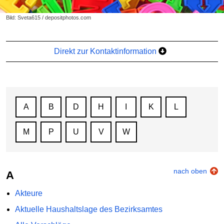
Bild: Sveta615 / depositphotos.com
Direkt zur Kontaktinformation
A
B
D
H
I
K
L
M
P
U
V
W
nach oben
A
Akteure
Aktuelle Haushaltslage des Bezirksamtes