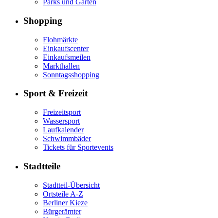
Parks und Gärten
Shopping
Flohmärkte
Einkaufscenter
Einkaufsmeilen
Markthallen
Sonntagsshopping
Sport & Freizeit
Freizeitsport
Wassersport
Laufkalender
Schwimmbäder
Tickets für Sportevents
Stadtteile
Stadtteil-Übersicht
Ortsteile A-Z
Berliner Kieze
Bürgerämter