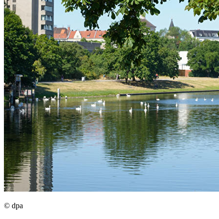
© dpa