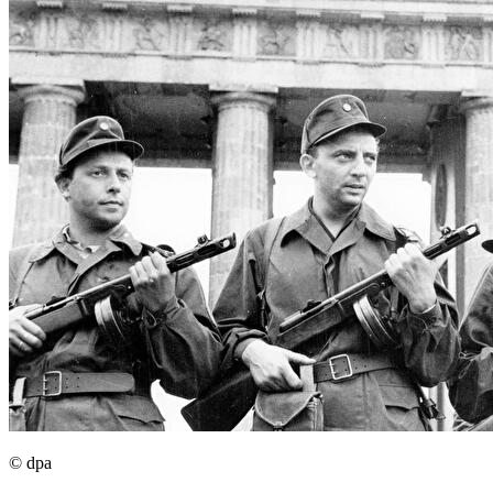
© dpa