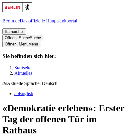
Berlin.de
Das offizielle Hauptstadtportal
Barrierefrei
Öffnen: Suche
Suche
Öffnen: Menü
Menü
Sie befinden sich hier:
Startseite
Aktuelles
de
Aktuelle Sprache: Deutsch
en
English
«Demokratie erleben»: Erster
Tag der offenen Tür im
Rathaus