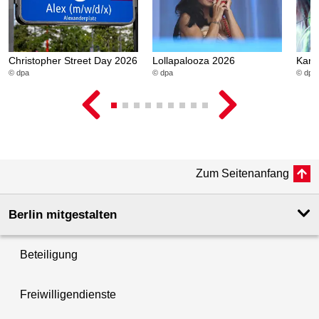
Christopher Street Day 2026
Lollapalooza 2026
Karn
© dpa
© dpa
© dpa
Zum Seitenanfang
Berlin mitgestalten
Beteiligung
Freiwilligendienste