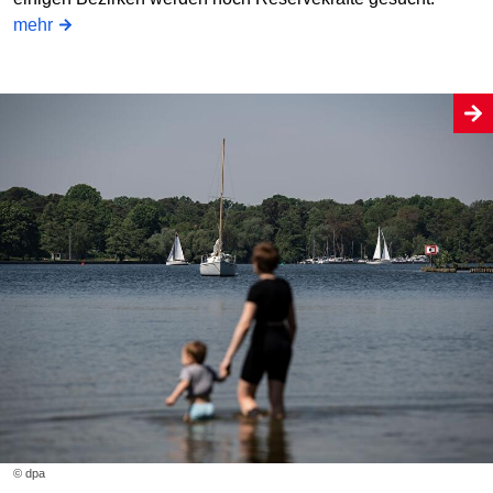
mehr
© dpa