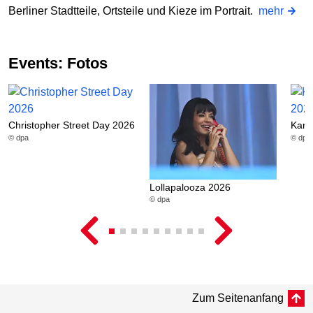
Berliner Stadtteile, Ortsteile und Kieze im Portrait.
mehr
Events: Fotos
Christopher Street Day 2026
Karn
© dpa
© dpa
Lollapalooza 2026
© dpa
Zum Seitenanfang