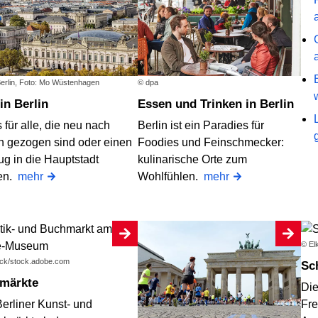
Berlin, Foto: Mo Wüstenhagen
© dpa
 in Berlin
Essen und Trinken in Berlin
 für alle, die neu nach
Berlin ist ein Paradies für
in gezogen sind oder einen
Foodies und Feinschmecker:
g in die Hauptstadt
kulinarische Orte zum
en.
mehr
Wohlfühlen.
mehr
© El
beck/stock.adobe.com
S
hmärkte
Die
Berliner Kunst- und
Fre