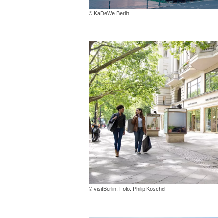
© KaDeWe Berlin
© visitBerlin, Foto: Philip Koschel