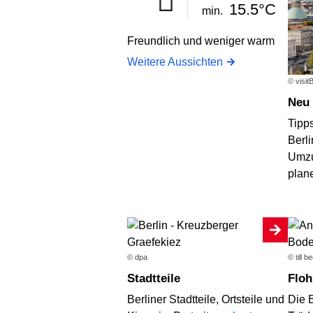
15.5°C
min.
Freundlich und weniger warm
Weitere Aussichten
© visit
Neu
Tipps
Berl
Umzu
plan
© dpa
© till 
Stadtteile
Flo
Berliner Stadtteile, Ortsteile und
Die 