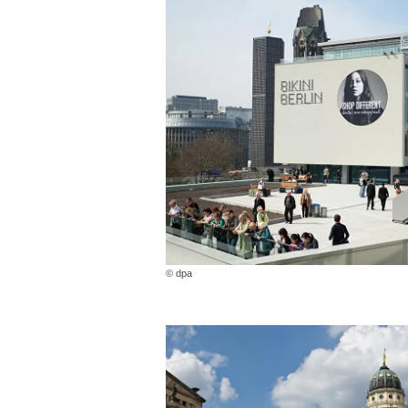
© dpa