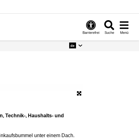
Barrierefrei
Suche
Menü
de
Alexanderplatz mit Galeria
© dpa
n, Technik-, Haushalts- und
Einkaufsbummel unter einem Dach.