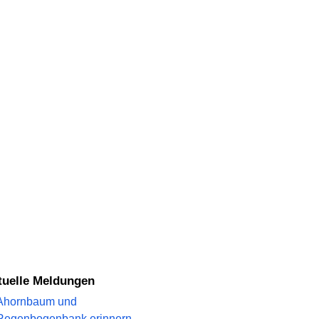
ktuelle Meldungen
Ahornbaum und
Regenbogenbank erinnern