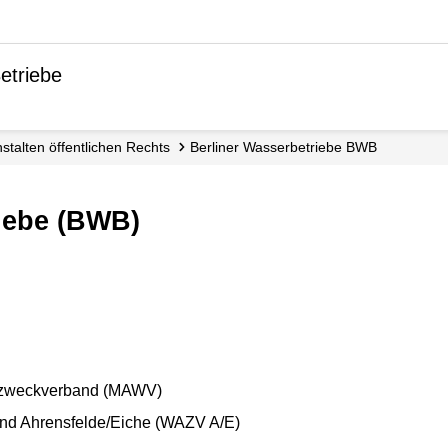
etriebe
Anstalten öffent­lichen Rechts
Berliner Wasser­betriebe BWB
riebe (BWB)
rzweckverband (MAWV)
d Ahrensfelde/Eiche (WAZV A/E)