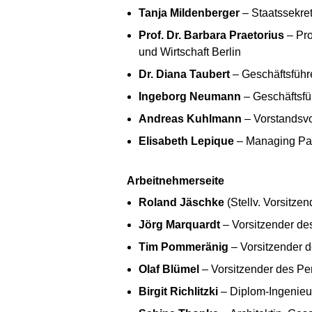
Tanja Mildenberger
– Staatssekret
Prof. Dr. Barbara Praetorius
– Pro
und Wirtschaft Berlin
Dr. Diana Taubert
– Geschäftsführ
Ingeborg Neumann
– Geschäftsfü
Andreas Kuhlmann
– Vorstandsvo
Elisabeth Lepique
– Managing Par
Arbeitnehmerseite
Roland Jäschke
(Stellv. Vorsitze
Jörg Marquardt
– Vorsitzender d
Tim Pommeränig
– Vorsitzender 
Olaf Blümel
– Vorsitzender des P
Birgit Richlitzki
– Diplom-Ingenieu