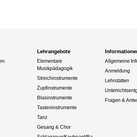
Lehrangebote
Informatione
en
Elementare
Allgemeine In
Musikpädagogik
Anmeldung
Streichinstrumente
Lehrstätten
Zupfinstrumente
Unterrichtsent
Blasinstrumente
Fragen & Antw
Tasteninstrumente
Tanz
Gesang & Chor
Schlagzeug/Keyboard/Ba