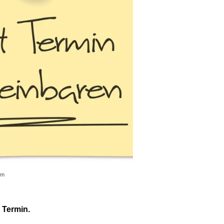
om
 Termin.