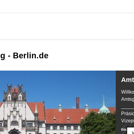
g - Berlin.de
Am
Willk
Amtsg
____
Präsi
Vizep
Bild:
Amt