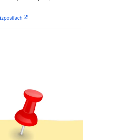
izpostfach
_____________________________