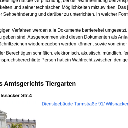
 Beteilige hat die Verpflichtung, bei der Wahrnehmung des An
eiten und seiner technischen Möglichkeiten mitzuwirken. Das j
der Sehbehinderung und darüber zu unterrichten, in welcher F
en Verfahren werden alle Dokumente barrierefrei umgesetzt, d
 zu geben sind. Ausgenommen sind diesen Dokumenten als Anl
n Schriftzeichen wiedergegeben werden können, sowie von einer
Berechtigten schriftlich, elektronisch, akustisch, mündlich, 
nspruchsberechtigte Person hat ein Wahlrecht zwischen den g
s Amtsgerichts Tiergarten
lsnacker Str.4
Dienstgebäude Turmstraße 91/ Wilsnacker 