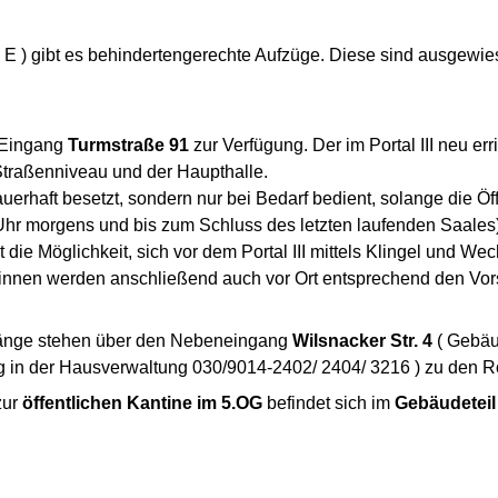
, E ) gibt es behindertengerechte Aufzüge. Diese sind ausgewie
m Eingang
Turmstraße 91
zur Verfügung. Der im Portal III neu er
raßenniveau und der Haupthalle.
uerhaft besetzt, sondern nur bei Bedarf bedient, solange die Öf
8 Uhr morgens und bis zum Schluss des letzten laufenden Saales)
die Möglichkeit, sich vor dem Portal III mittels Klingel und We
innen werden anschließend auch vor Ort entsprechend den Vors
gänge stehen über den Nebeneingang
Wilsnacker Str. 4
( Gebäu
g in der Hausverwaltung 030/9014-2402/ 2404/ 3216 ) zu den Ro
zur
öffentlichen Kantine im 5.OG
befindet sich im
Gebäudeteil