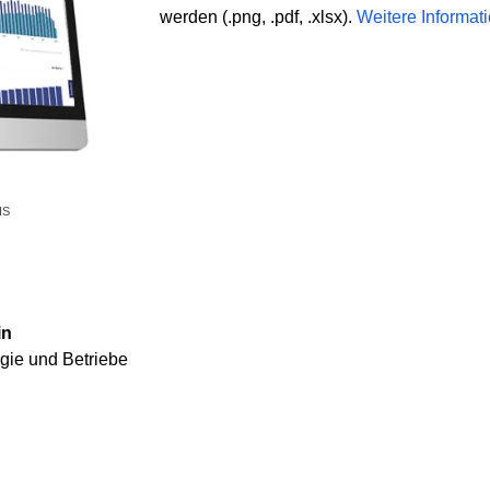
werden (.png, .pdf, .xlsx).
Weitere Informat
IS
in
rgie und Betriebe