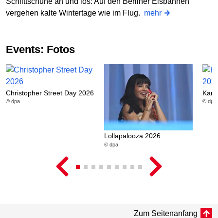
Schlittschuhe an und los: Auf den Berliner Eisbahnen
vergehen kalte Wintertage wie im Flug.
mehr
Events: Fotos
Christopher Street Day 2026
Karn
© dpa
© dpa
Lollapalooza 2026
© dpa
Zum Seitenanfang