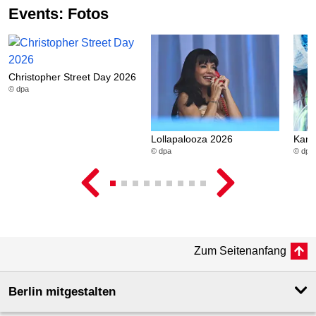
Events: Fotos
Christopher Street Day 2026
© dpa
Lollapalooza 2026
Karn
© dpa
© dpa
Zum Seitenanfang
Berlin mitgestalten