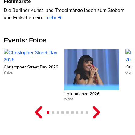
Flohmärkte
Die Berliner Kunst- und Trödelmärkte laden zum Stöbern
und Feilschen ein.
mehr
Events: Fotos
Christopher Street Day 2026
Karn
© dpa
© dpa
Lollapalooza 2026
© dpa