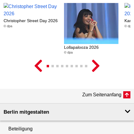
Christopher Street Day 2026
Karn
© dpa
© dpa
Lollapalooza 2026
© dpa
Zum Seitenanfang
Berlin mitgestalten
Beteiligung