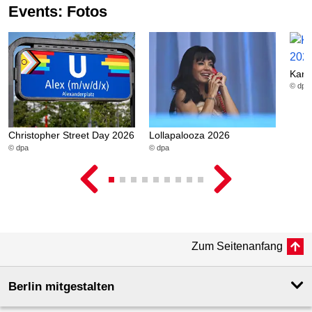
Events: Fotos
Karn
© dpa
Christopher Street Day 2026
Lollapalooza 2026
© dpa
© dpa
Zum Seitenanfang
Berlin mitgestalten