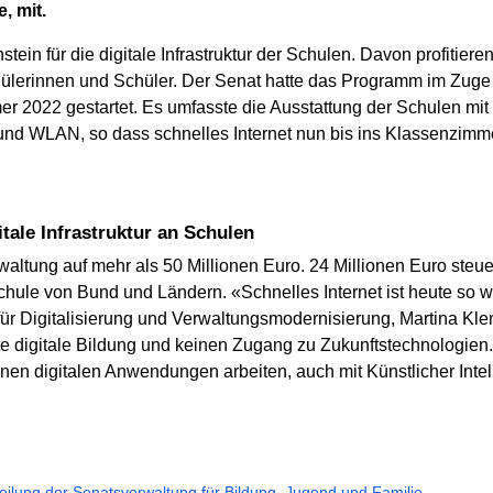
, mit.
tein für die digitale Infrastruktur der Schulen. Davon profitier
lerinnen und Schüler. Der Senat hatte das Programm im Zuge de
r 2022 gestartet. Es umfasste die Ausstattung der Schulen mit 
 und WLAN, so dass schnelles Internet nun bis ins Klassenzimmer
itale Infrastruktur an Schulen
waltung auf mehr als 50 Millionen Euro. 24 Millionen Euro steue
hule von Bund und Ländern. «Schnelles Internet ist heute so w
n für Digitalisierung und Verwaltungsmodernisierung, Martina Kl
ute digitale Bildung und keinen Zugang zu Zukunftstechnologie
rnen digitalen Anwendungen arbeiten, auch mit Künstlicher Intell
eilung der Senatsverwaltung für Bildung, Jugend und Familie