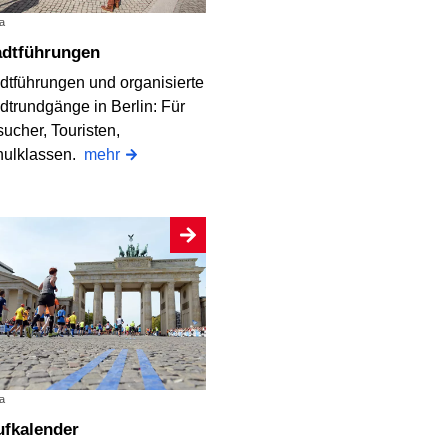
a
tadtführungen
dtführungen und organisierte
dtrundgänge in Berlin: Für
ucher, Touristen,
hulklassen.
mehr
a
aufkalender