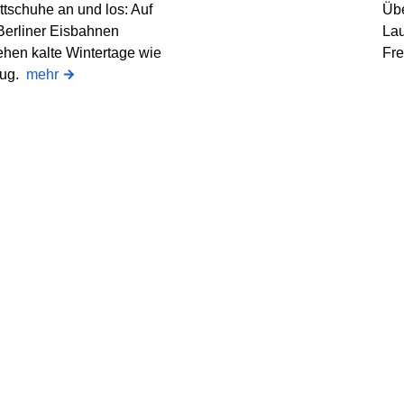
ttschuhe an und los: Auf
Übe
Berliner Eisbahnen
Lau
ehen kalte Wintertage wie
Fre
lug.
mehr