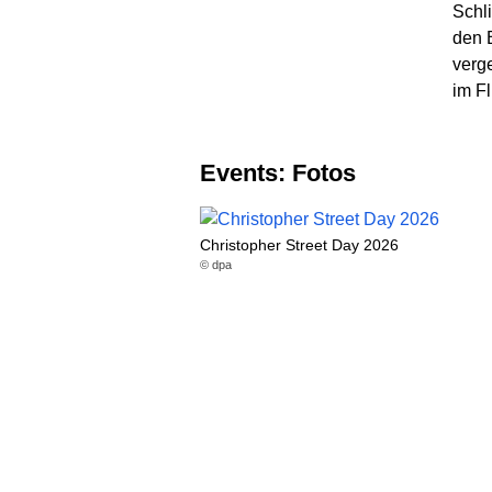
Schli
den 
verg
im F
Events: Fotos
Christopher Street Day 2026
© dpa