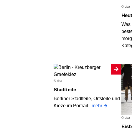
© dpa
Heu
Was i
best
morg
Kate
© dpa
Stadtteile
Berliner Stadtteile, Ortsteile und
Kieze im Portrait.
mehr
© dpa
Eis