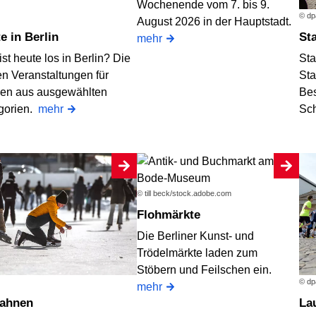
Wochenende vom 7. bis 9.
© dp
August 2026 in der Hauptstadt.
te in Berlin
S
mehr
st heute los in Berlin? Die
Sta
en Veranstaltungen für
Sta
en aus ausgewählten
Bes
gorien.
mehr
Sc
© till beck/stock.adobe.com
Flohmärkte
Die Berliner Kunst- und
Trödelmärkte laden zum
Stöbern und Feilschen ein.
© dp
mehr
bahnen
L