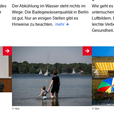
 des
Der Abkühlung im Wasser steht nichts im
Wie geht es
r
Wege: Die Badegewässerqualität in Berlin
untersuchen 
ist gut. Nur an einigen Stellen gibt es
Luftbildern.
Hinweise zu beachten.
mehr
leichte Ver
Gesundheit
© dpa
© dpa