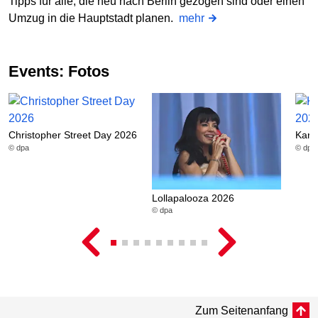
Tipps für alle, die neu nach Berlin gezogen sind oder einen
Umzug in die Hauptstadt planen.
mehr
Events: Fotos
Christopher Street Day 2026
Karn
© dpa
© dpa
Lollapalooza 2026
© dpa
Zum Seitenanfang