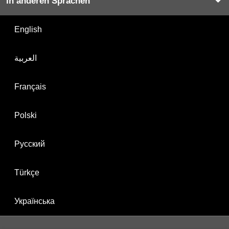
In anderen Sprachen
English
العربية
Français
Polski
Русский
Türkçe
Українська