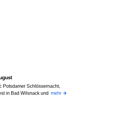
August
t: Potsdamer Schlössernacht,
fest in Bad Wilsnack und
mehr