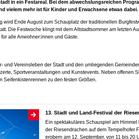
ltstadt in ein Festareal. Bei dem abwechslungsreichen Prog
nd vielem mehr ist für Kinder und Erwachsene etwas dabei.
zig wird Ende August zum Schauplatz der traditionellen Burgfe
statt. Die Festwoche klingt mit dem Altstadtsommer am letzten
t für alle Anwohner:innen und Gäste.
ur- und Vereinsleben der Stadt und den umliegenden Gemeinden
te, Sportveranstaltungen und Kunstevents. Neben offenen Sta
n Seifenkistenrennen zu den festen Größen.
13. Stadt und Land-Festival der Ries
Ein spektakuläres Schauspiel am Himmel b
der Riesendrachen auf dem Tempelhofer F
erobern am 12. September, von 11 bis 20 U