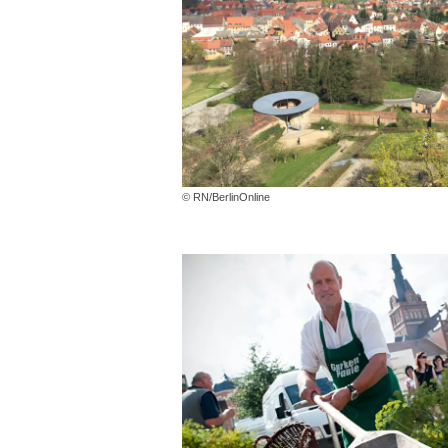
© RN/BerlinOnline