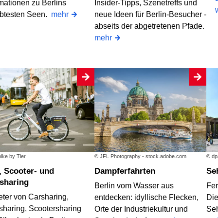
mationen zu Berlins
Insider-Tipps, Szenetreffs und
ebtesten Seen.
mehr
neue Ideen für Berlin-Besucher -
abseits der abgetretenen Pfade.
mehr
ike by Tier
© JFL Photography - stock.adobe.com
© dp
Dampferfahrten
S
sharing
Berlin vom Wasser aus
Fer
eter von Carsharing,
entdecken: idyllische Flecken,
Die
sharing, Scootersharing
Orte der Industriekultur und
Seh