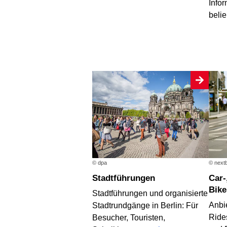
Infor
beli
© dpa
© nextb
Stadtführungen
Car-, Scooter- und
Bike
Stadtführungen und organisierte
Anbi
Stadtrundgänge in Berlin: Für
Ride
Besucher, Touristen,