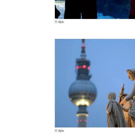
© dpa
© dpa