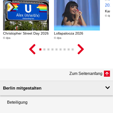
Karn
© dpa
Christopher Street Day 2026
Lollapalooza 2026
© dpa
© dpa
Zum Seitenanfang
Berlin mitgestalten
Beteiligung