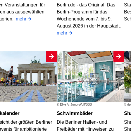
en Veranstaltungen für
Berlin.de - das Original: Das
Sta
en aus ausgewählten
Berlin-Programm für das
Bes
gorien.
mehr
Wochenende vom 7. bis 9.
Sc
August 2026 in der Hauptstadt.
mehr
© Elke A. Jung-Wolf/BBB
© dp
fkalender
Schwimmbäder
S
icht der größten Berliner
Die Berliner Hallen- und
Sh
vents für ambitionierte
Freibäder mit Hinweisen zu
Sha