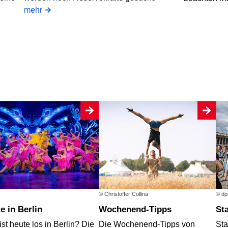
mehr
© Christoffer Collina
© dp
te in Berlin
Wochenend-Tipps
S
st heute los in Berlin? Die
Die Wochenend-Tipps von
Sta