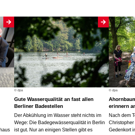
© dpa
© dpa
Gute Wasserqualität an fast allen
Ahornbaum und Regenbogenbank
Berliner Badestellen
erinnern a
Der Abkühlung im Wasser steht nichts im
Nach dem T
Wege: Die Badegewässerqualität in Berlin
Christopher 
thaus
ist gut. Nur an einigen Stellen gibt es
Gedenkort i