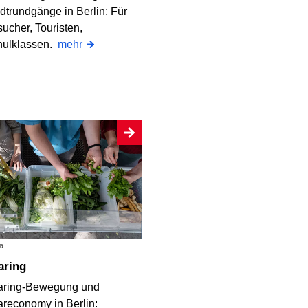
dtrundgänge in Berlin: Für
ucher, Touristen,
hulklassen.
mehr
a
haring
aring-Bewegung und
reconomy in Berlin: