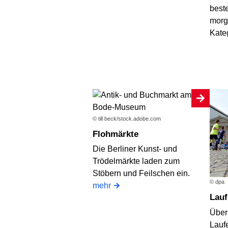
best
morg
Kate
© till beck/stock.adobe.com
Flohmärkte
Die Berliner Kunst- und
Trödelmärkte laden zum
Stöbern und Feilschen ein.
© dpa
mehr
Lau
Übers
Laufe