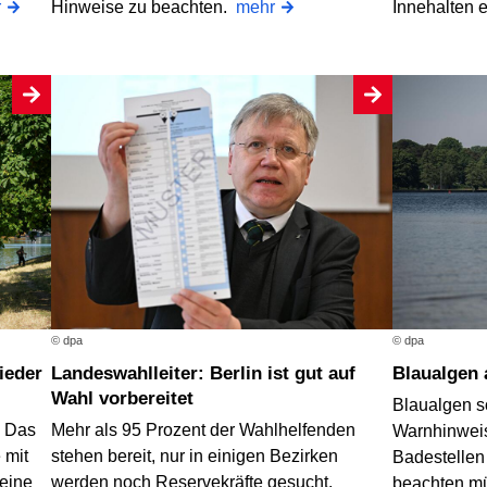
r
Hinweise zu beachten.
mehr
Innehalten 
© dpa
© dpa
Landeswahlleiter: Berlin ist gut auf
Blaualgen
Wahl vorbereitet
Blaualgen s
? Das
Mehr als 95 Prozent der Wahlhelfenden
Warnhinweis
 mit
stehen bereit, nur in einigen Bezirken
Badestellen
 eine
werden noch Reservekräfte gesucht.
beachten m