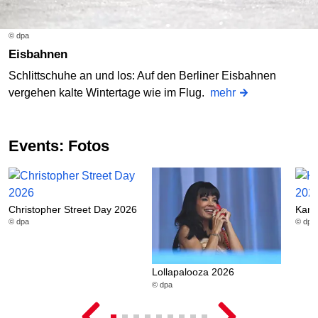
© dpa
Eisbahnen
Schlittschuhe an und los: Auf den Berliner Eisbahnen
vergehen kalte Wintertage wie im Flug.
mehr
Events: Fotos
Christopher Street Day 2026
Karn
© dpa
© dpa
Lollapalooza 2026
© dpa