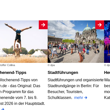
toffer Collina
© dpa
© dp
chenend-Tipps
Stadtführungen
H
Wochenend-Tipps von
Stadtführungen und organisierte
Was
n.de - das Original: Das
Stadtrundgänge in Berlin: Für
bes
in-Programm für das
Besucher, Touristen,
mo
enende vom 7. bis 9.
Schulklassen.
mehr
Ka
st 2026 in der Hauptstadt.