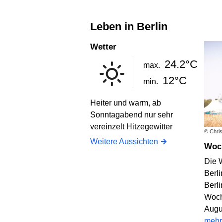
Leben in Berlin
Wetter
24.2°C
max.
12°C
min.
Heiter und warm, ab
Sonntagabend nur sehr
vereinzelt Hitzegewitter
© Chris
Weitere Aussichten
Wo
Die 
Berli
Berl
Woch
Augu
mehr