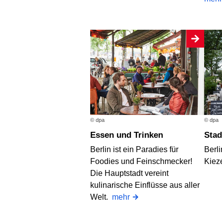
© dpa
© dpa
Essen und Trinken
Sta
Berlin ist ein Paradies für
Berli
Foodies und Feinschmecker!
Kieze
Die Hauptstadt vereint
kulinarische Einflüsse aus aller
Welt.
mehr