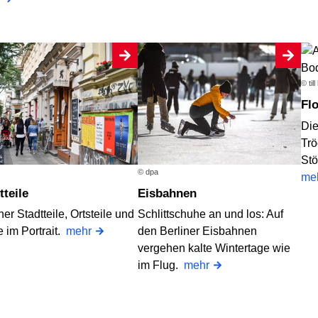
© ti
F
Die
Trö
Stö
© dpa
me
dtteile
Eisbahnen
ner Stadtteile, Ortsteile und
Schlittschuhe an und los: Auf
 im Portrait.
mehr
den Berliner Eisbahnen
vergehen kalte Wintertage wie
im Flug.
mehr