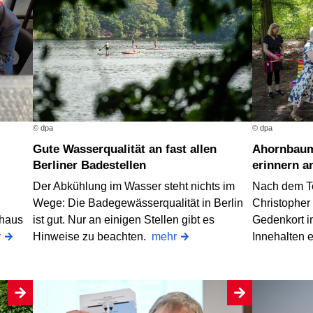
© dpa
© dpa
Gute Wasserqualität an fast allen
Ahornbaum und Regenbogenbank
Berliner Badestellen
erinnern a
Der Abkühlung im Wasser steht nichts im
Nach dem T
Wege: Die Badegewässerqualität in Berlin
Christopher 
thaus
ist gut. Nur an einigen Stellen gibt es
Gedenkort i
r
Hinweise zu beachten.
mehr
Innehalten 