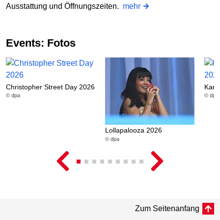
Ausstattung und Öffnungszeiten.
mehr
Events: Fotos
Christopher Street Day 2026
Karn
© dpa
© dpa
Lollapalooza 2026
© dpa
Zum Seitenanfang