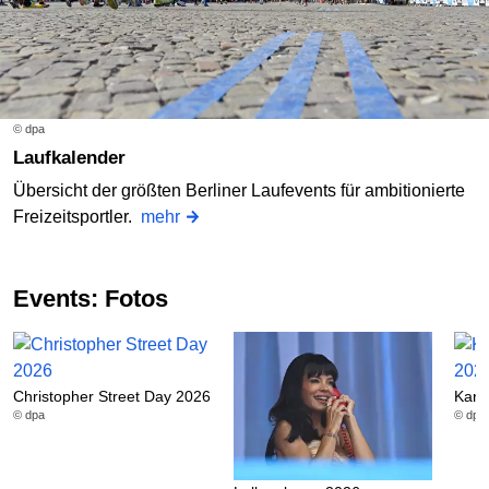
© dpa
Laufkalender
Übersicht der größten Berliner Laufevents für ambitionierte
Freizeitsportler.
mehr
Events: Fotos
Christopher Street Day 2026
Karn
© dpa
© dpa