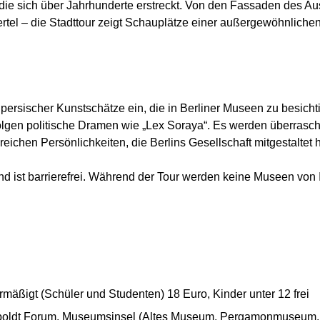
 die sich über Jahrhunderte erstreckt. Von den Fassaden des A
tel – die Stadttour zeigt Schauplätze einer außergewöhnliche
persischer Kunstschätze ein, die in Berliner Museen zu besicht
olgen politische Dramen wie „Lex Soraya“. Es werden überras
eichen Persönlichkeiten, die Berlins Gesellschaft mitgestaltet h
und ist barrierefrei. Während der Tour werden keine Museen von 
mäßigt (Schüler und Studenten) 18 Euro, Kinder unter 12 frei
oldt Forum, Museumsinsel (Altes Museum, Pergamonmuseum, M