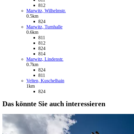
812
Marwitz, Wilhelmstr.
0.5km
824
Marwitz, Turnhalle
0.6km
811
812
824
814
Marwitz, Lindenstr.
0.7km
824
811
Velten, Kuschelhain
1km
824
Das könnte Sie auch interessieren