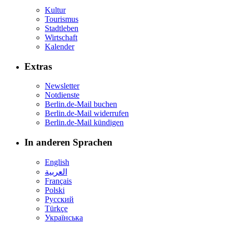
Kultur
Tourismus
Stadtleben
Wirtschaft
Kalender
Extras
Newsletter
Notdienste
Berlin.de-Mail buchen
Berlin.de-Mail widerrufen
Berlin.de-Mail kündigen
In anderen Sprachen
English
العربية
Français
Polski
Русский
Türkçe
Українська