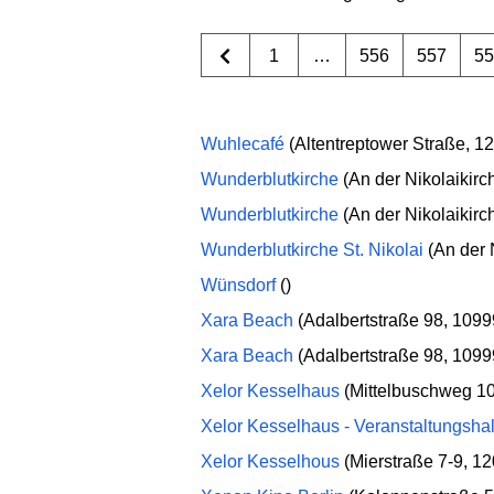
1
…
556
557
5
Wuhlecafé
(Altentreptower Straße, 1
Wunderblutkirche
(An der Nikolaikirc
Wunderblutkirche
(An der Nikolaikirc
Wunderblutkirche St. Nikolai
(An der 
Wünsdorf
()
Xara Beach
(Adalbertstraße 98, 1099
Xara Beach
(Adalbertstraße 98, 1099
Xelor Kesselhaus
(Mittelbuschweg 10
Xelor Kesselhaus - Veranstaltungshal
Xelor Kesselhous
(Mierstraße 7-9, 12