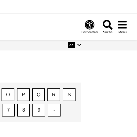
Barrierefrei
Suche
Menü
de
O
P
Q
R
S
7
8
9
-