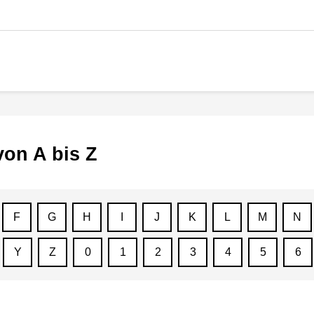
von A bis Z
F
G
H
I
J
K
L
M
N
Y
Z
0
1
2
3
4
5
6