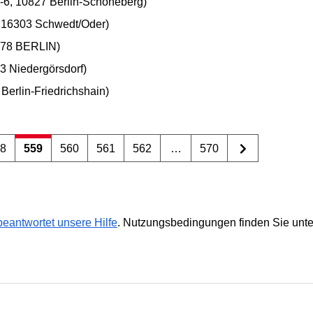
-6, 10827 Berlin-Schöneberg)
 16303 Schwedt/Oder)
0178 BERLIN)
3 Niedergörsdorf)
Berlin-Friedrichshain)
58
559
560
561
562
…
570
eantwortet unsere Hilfe
. Nutzungsbedingungen finden Sie unt