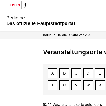
Berlin.de
Das offizielle Hauptstadtportal
Berlin
Tickets
Orte von A-Z
Veranstaltungsorte 
A
B
C
D
E
T
U
V
W
X
8544 Veranstaltungsorte gefunden.