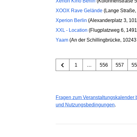
Xenon Kino Berlin
(Kolonnenstraße 5
XOOX Rave Gelände
(Lange Straße,
Xperion Berlin
(Alexanderplatz 3, 1
XXL - Location
(Flugplatzweg 6, 1491
Yaam
(An der Schillingbrücke, 10243 
1
…
556
557
5
Fragen zum Veranstaltungskalender b
und Nutzungsbedingungen
.