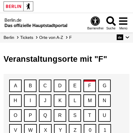
Berlin.de
Das offizielle Hauptstadtportal
Barrierefrei
Suche
Menü
Berlin
Tickets
Orte von A-Z
F
de
Veranstaltungsorte mit "F"
A
B
C
D
E
F
G
H
I
J
K
L
M
N
O
P
Q
R
S
T
U
V
W
X
Y
Z
0
1