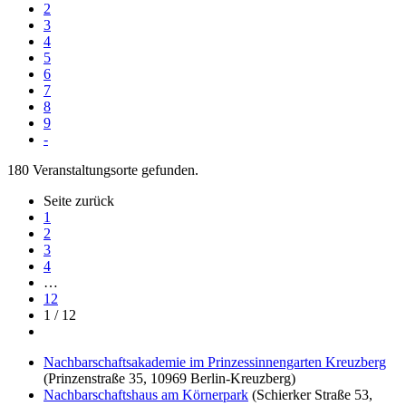
2
3
4
5
6
7
8
9
-
180 Veranstaltungsorte gefunden.
Seite zurück
1
2
3
4
…
12
1 / 12
Nachbarschaftsakademie im Prinzessinnengarten Kreuzberg
(Prinzenstraße 35, 10969 Berlin-Kreuzberg)
Nachbarschaftshaus am Körnerpark
(Schierker Straße 53,