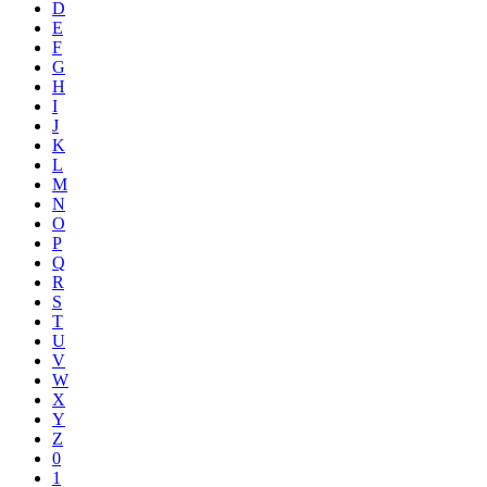
D
E
F
G
H
I
J
K
L
M
N
O
P
Q
R
S
T
U
V
W
X
Y
Z
0
1