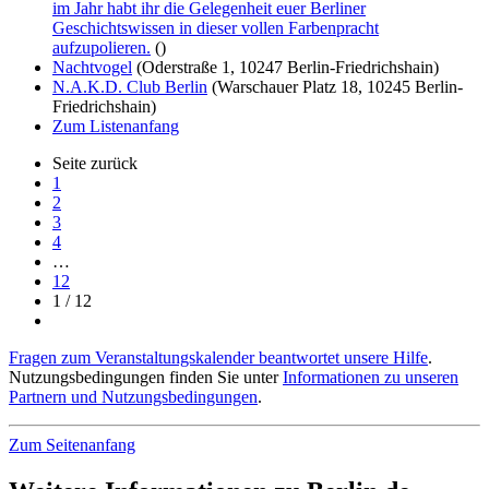
im Jahr habt ihr die Gelegenheit euer Berliner
Geschichtswissen in dieser vollen Farbenpracht
aufzupolieren.
()
Nachtvogel
(Oderstraße 1, 10247 Berlin-Friedrichshain)
N.A.K.D. Club Berlin
(Warschauer Platz 18, 10245 Berlin-
Friedrichshain)
Zum Listenanfang
Seite zurück
1
2
3
4
…
12
1 / 12
Fragen zum Veranstaltungskalender beantwortet unsere Hilfe
.
Nutzungsbedingungen finden Sie unter
Informationen zu unseren
Partnern und Nutzungsbedingungen
.
Zum Seitenanfang