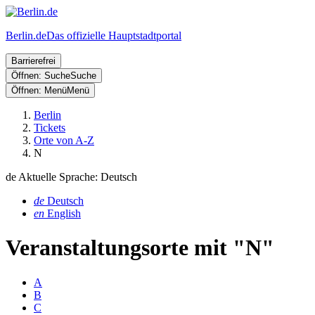
Berlin.de
Das offizielle Hauptstadtportal
Barrierefrei
Öffnen: Suche
Suche
Öffnen: Menü
Menü
Berlin
Tickets
Orte von A-Z
N
de
Aktuelle Sprache: Deutsch
de
Deutsch
en
English
Veranstaltungsorte mit "N"
A
B
C