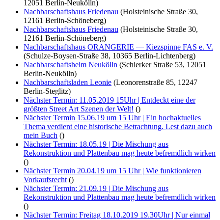
12051 Berlin-Neukölln)
Nachbarschaftshaus Friedenau
(Holsteinische Straße 30,
12161 Berlin-Schöneberg)
Nachbarschaftshaus Friedenau
(Holsteinische Straße 30,
12161 Berlin-Schöneberg)
Nachbarschaftshaus ORANGERIE — Kiezspinne FAS e. V.
(Schulze-Boysen-Straße 38, 10365 Berlin-Lichtenberg)
Nachbarschaftsheim Neukölln
(Schierker Straße 53, 12051
Berlin-Neukölln)
Nachbarschaftsladen Leonie
(Leonorenstraße 85, 12247
Berlin-Steglitz)
Nächster Termin: 11.05.2019 15Uhr | Entdeckt eine der
größten Street Art Szenen der Welt!
()
Nächster Termin 15.06.19 um 15 Uhr | Ein hochaktuelles
Thema verdient eine historische Betrachtung. Lest dazu auch
mein Buch
()
Nächster Termin: 18.05.19 | Die Mischung aus
Rekonstruktion und Plattenbau mag heute befremdlich wirken
()
Nächster Termin 20.04.19 um 15 Uhr | Wie funktionieren
Vorkaufsrecht
()
Nächster Termin: 21.09.19 | Die Mischung aus
Rekonstruktion und Plattenbau mag heute befremdlich wirken
()
Nächster Termin: Freitag 18.10.2019 19.30Uhr | Nur einmal