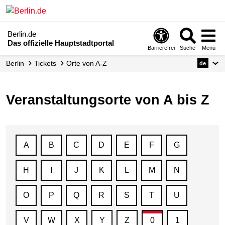
Berlin.de
Das offizielle Hauptstadtportal
Barrierefrei
Suche
Menü
Berlin
Tickets
Orte von A-Z
de
Veranstaltungsorte von A bis Z
A
B
C
D
E
F
G
H
I
J
K
L
M
N
O
P
Q
R
S
T
U
V
W
X
Y
Z
0
1