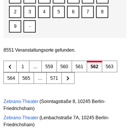
2
3
4
5
6
7
8
9
-
8551 Veranstaltungsorte gefunden.
1
…
559
560
561
562
563
564
565
…
571
Zebrano-Theater
(Sonntagstraße 8, 10245 Berlin-
Friedrichshain)
Zebrano-Theater
(Lenbachstraße 7A, 10245 Berlin-
Friedrichshain)