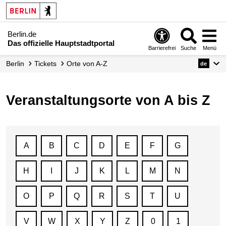
Berlin.de
Das offizielle Hauptstadtportal
Barrierefrei
Suche
Menü
Berlin
Tickets
Orte von A-Z
de
Veranstaltungsorte von A bis Z
A
B
C
D
E
F
G
H
I
J
K
L
M
N
O
P
Q
R
S
T
U
V
W
X
Y
Z
0
1