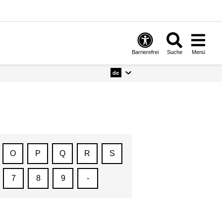
Barrierefrei
Suche
Menü
de
O
P
Q
R
S
7
8
9
-