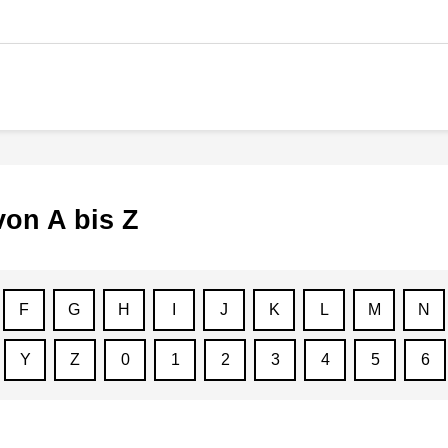
von A bis Z
F
G
H
I
J
K
L
M
N
Y
Z
0
1
2
3
4
5
6