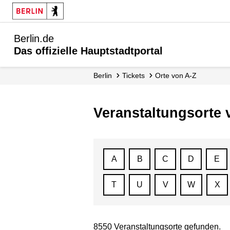
Berlin.de
Das offizielle Hauptstadtportal
Berlin
Tickets
Orte von A-Z
Veranstaltungsorte 
A
B
C
D
E
T
U
V
W
X
8550 Veranstaltungsorte gefunden.