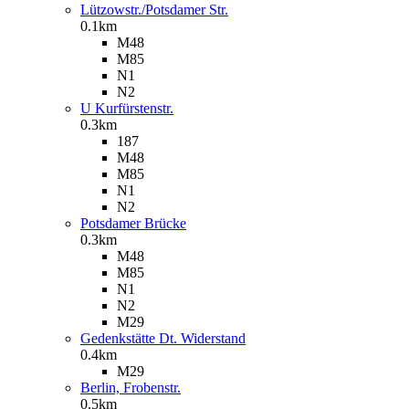
Lützowstr./Potsdamer Str.
0.1km
M48
M85
N1
N2
U Kurfürstenstr.
0.3km
187
M48
M85
N1
N2
Potsdamer Brücke
0.3km
M48
M85
N1
N2
M29
Gedenkstätte Dt. Widerstand
0.4km
M29
Berlin, Frobenstr.
0.5km