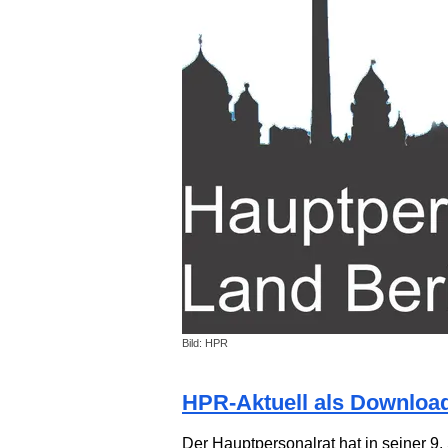
Bild: HPR
HPR-Aktuell als Downloa
Der Hauptpersonalrat hat in seiner 9