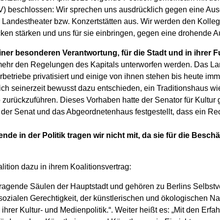
V) beschlossen: Wir sprechen uns ausdrücklich gegen eine Au
ner Landestheater bzw. Konzertstätten aus. Wir werden den Kolle
ken stärken und uns für sie einbringen, gegen eine drohende 
einer besonderen Verantwortung, für die Stadt und in ihrer 
 mehr den Regelungen des Kapitals unterworfen werden. Das La
rbetriebe privatisiert und einige von ihnen stehen bis heute im
 sich seinerzeit bewusst dazu entschieden, ein Traditionshaus w
 zurückzuführen. Dieses Vorhaben hatte der Senator für Kultu
n der Senat und das Abgeordnetenhaus festgestellt, dass ein R
e in der Politik tragen wir nicht mit, da sie für die Besc
ition dazu in ihrem Koalitionsvertrag:
 tragende Säulen der Hauptstadt und gehören zu Berlins Selbstv
sozialen Gerechtigkeit, der künstlerischen und ökologischen Nac
in ihrer Kultur- und Medienpolitik.“. Weiter heißt es: „Mit den Er