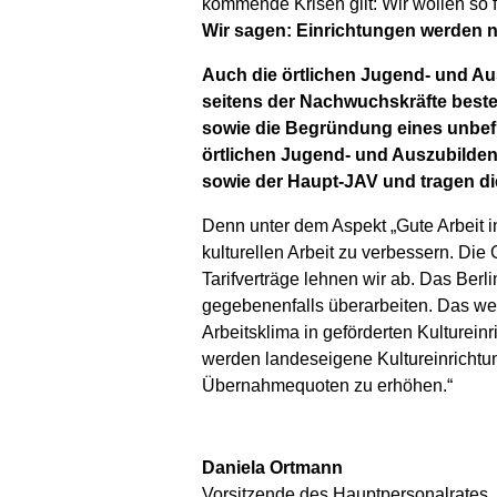
kommende Krisen gilt: Wir wollen so f
Wir sagen: Einrichtungen werden nic
Auch die örtlichen Jugend- und Au
seitens der Nachwuchskräfte beste
sowie die Begründung eines unbefr
örtlichen Jugend- und Auszubilden
sowie der Haupt-JAV und tragen di
Denn unter dem Aspekt „Gute Arbeit in
kulturellen Arbeit zu verbessern. Di
Tarifverträge lehnen wir ab. Das Berl
gegebenenfalls überarbeiten. Das wer
Arbeitsklima in geförderten Kulturein
werden landeseigene Kultureinrichtu
Übernahmequoten zu erhöhen.“
Daniela Ortmann
Vorsitzende des Hauptpersonalrates