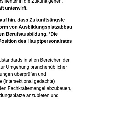
ilienter in die Zukunft gehen.“
t unterwirft.
auf hin, dass Zukunftsängste
 Form von Ausbildungsplatzabbau
en Berufsausbildung. *Die
Position des Hauptpersonalrates
alstandards in allen Bereichen der
e zur Umgehung branchenüblicher
ngungen überprüfen und
 (intersektional gedachte)
Um den Fachkräftemangel abzubauen,
ldungsplätze anzubieten und