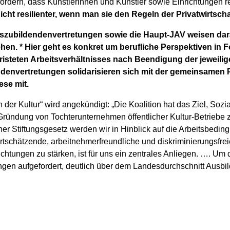
ördern, dass Künstlerinnen und Künstler sowie Einrichtungen res
ht resilienter, wenn man sie den Regeln der Privatwirtschaf
szubildendenvertretungen sowie die Haupt-JAV weisen dar
hen. * Hier geht es konkret um berufliche Perspektiven in
isteten Arbeitsverhältnisses nach Beendigung der jeweilig
denvertretungen solidarisieren sich mit der gemeinsamen 
ese mit.
 der Kultur“ wird angekündigt: „Die Koalition hat das Ziel, Sozi
e Gründung von Tochterunternehmen öffentlicher Kultur-Betrieb
iner Stiftungsgesetz werden wir in Hinblick auf die Arbeitsbedi
tschätzende, arbeitnehmerfreundliche und diskriminierungsfreie
richtungen zu stärken, ist für uns ein zentrales Anliegen. …. 
ngen aufgefordert, deutlich über dem Landesdurchschnitt Ausbi