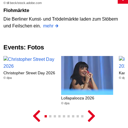
© till beck/stock.adobe.com
Flohmärkte
Die Berliner Kunst- und Trödelmärkte laden zum Stöbern
und Feilschen ein.
mehr
Events: Fotos
Christopher Street Day 2026
Karn
© dpa
© dpa
Lollapalooza 2026
© dpa